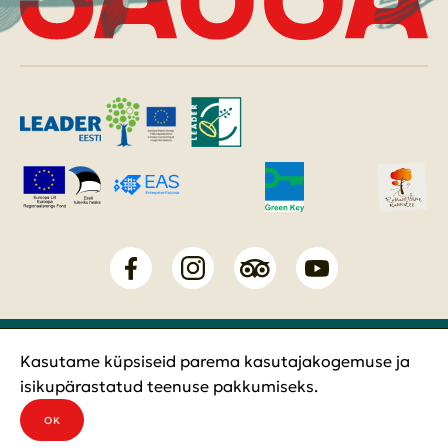
Tõnis ja Pojad OÜ
Kasutame küpsiseid parema kasutajakogemuse ja
Privaatsustingimused
isikupärastatud teenuse pakkumiseks.
OK