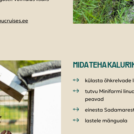
ucruises.ee
MIDA TEHA KALURI
külasta õhkrelvade l
tutvu Minifarmi linu
peavad
einesta Sadamaresto
lastele mänguala