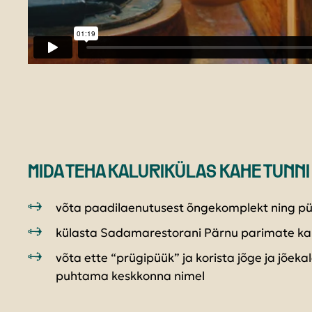
MIDA TEHA KALURIKÜLAS KAHE TUNN
võta paadilaenutusest õngekomplekt ning p
külasta Sadamarestorani Pärnu parimate k
võta ette “prügipüük” ja korista jõge ja jõek
puhtama keskkonna nimel