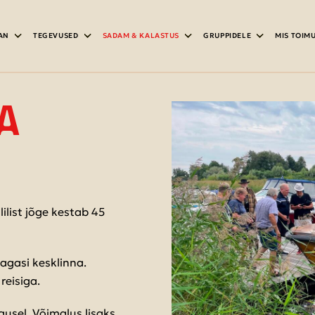
AN
TEGEVUSED
SADAM & KALASTUS
GRUPPIDELE
MIS TOIM
A
list jõge kestab 45
agasi kesklinna.
reisiga.
usel. Võimalus lisaks