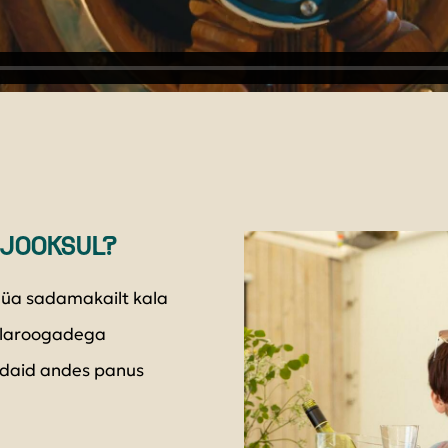
I JOOKSUL?
üüa sadamakailt kala
alaroogadega
aldaid andes panus