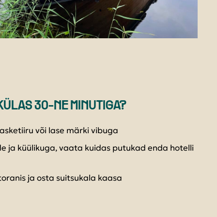
KÜLAS 30-NE MINUTIGA?
asketiiru või lase märki vibuga
de ja küülikuga, vaata kuidas putukad enda hotelli
ranis ja osta suitsukala kaasa