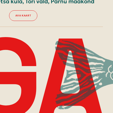
tsa küla, Tori vald, Pärnu maakond
AVA KAART