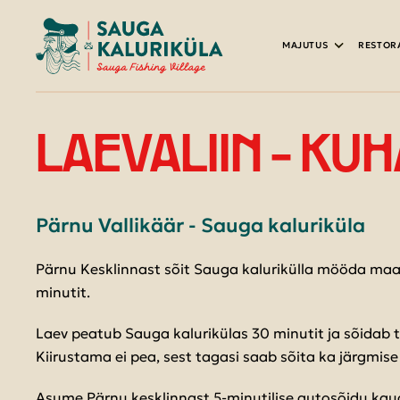
MAJUTUS
RESTOR
MAJAD & GLAMPING
SADAMARESTORAN
SINU ROHELINE PUHKUS
PAADILAENUTUS
MEESKONNAÜRITUSED
LAEVALIIN - KUH
SAUNAD
METSAKOHVIK
VEEPEALSED LÕBUSTUSED
KALAVARUSTUSE RENT & MÜÜK
KLASSIEKSKURSIOONID
KARAVANIALA & TELKIMINE
TOIDUELAMUSTE AKADEEMIA
KALAPÜÜK & KALASTUSGIID
KALASTUSPAKETID
LASTE SÜNNIPÄEVAD
Pärnu Vallikäär - Sauga kaluriküla
MAJUTUSEGA PAKETID
GRUPIMENÜÜ
LASKETIIR
SADAMATEENUSED
TÄHTPÄEVAD
Pärnu Kesklinnast sõit Sauga kalurikülla mööda maali
TELLI KAASA
SAAREKESE MINIFARM
LAEVALIIN
TURISMIGRUPID
minutit.
MÄNGUALA LASTELE
SLIPP
Laev peatub Sauga kalurikülas 30 minutit ja sõidab t
Kiirustama ei pea, sest tagasi saab sõita ka järgmise 
Asume Pärnu kesklinnast 5-minutilise autosõidu kaug