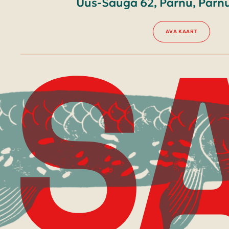
Uus-Sauga 62, Pärnu, Pär
AVA KAART