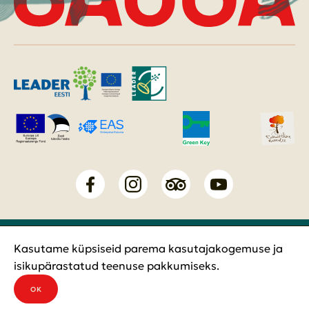
Tõnis ja Pojad OÜ
Kasutame küpsiseid parema kasutajakogemuse ja
Privaatsustingimused
isikupärastatud teenuse pakkumiseks.
OK