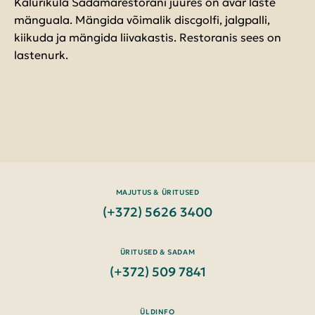
Kaluriküla Sadamarestorani juures on avar laste
KONTAKT
mänguala. Mängida võimalik discgolfi, jalgpalli,
kiikuda ja mängida liivakastis. Restoranis sees on
lastenurk.
MAJUTUS & ÜRITUSED
(+372) 5626 3400
ÜRITUSED & SADAM
(+372) 509 7841
ÜLDINFO