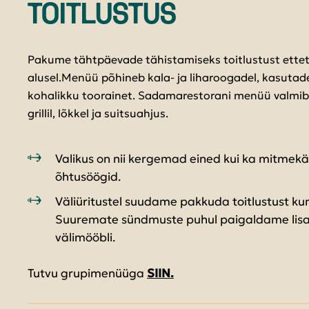
TOITLUSTUS
Pakume tähtpäevade tähistamiseks toitlustust ettet
alusel.Menüü põhineb kala- ja liharoogadel, kasutade
kohalikku toorainet. Sadamarestorani menüü valmib s
grillil, lõkkel ja suitsuahjus.
Valikus on nii kergemad eined kui ka mitmekäi
õhtusöögid.
Väliüritustel suudame pakkuda toitlustust kun
Suuremate sündmuste puhul paigaldame lisaks
välimööbli.
Tutvu grupimenüüga
SIIN.