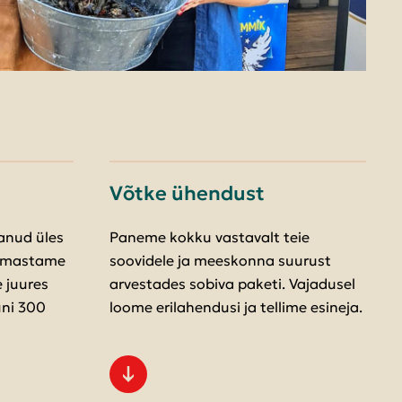
Võtke ühendust
anud üles
Paneme kokku vastavalt teie
armastame
soovidele ja meeskonna suurust
e juures
arvestades sobiva paketi. Vajadusel
uni 300
loome erilahendusi ja tellime esineja.