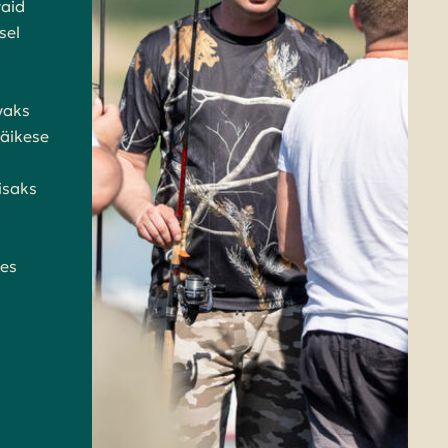
vaid
sel
vaks
väikese
Lisaks
des