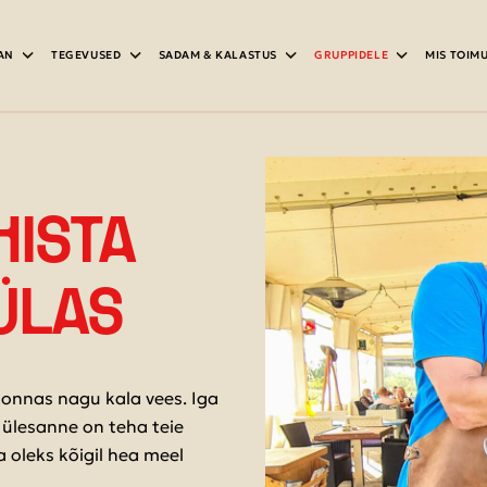
AN
TEGEVUSED
SADAM & KALASTUS
GRUPPIDELE
MIS TOIM
HISTA
ÜLAS
konnas nagu kala vees. Iga
 ülesanne on teha teie
oleks kõigil hea meel