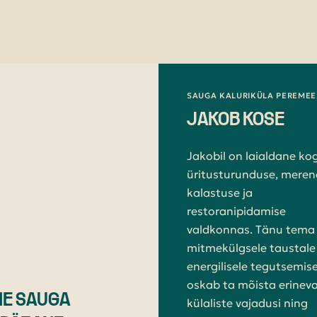
SAUGA KALURIKÜLA PEREMEE
JAKOB KOSE
Jakobil on laialdane k
üritusturunduse, meren
kalastuse ja
restoranipidamise
valdkonnas. Tänu tema
mitmekülgsele taustale 
energilisele tegutsemise
oskab ta mõista erinev
NE SAUGA
külaliste vajadusi ning