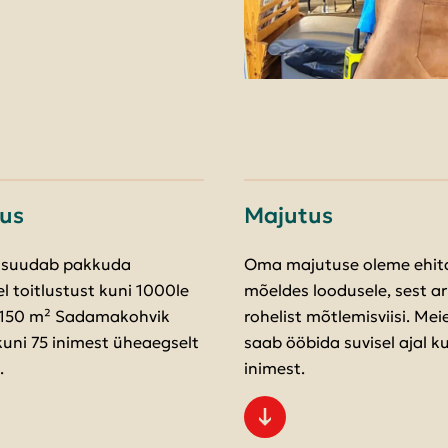
tus
Majutus
 suudab pakkuda
Oma majutuse oleme ehit
el toitlustust kuni 1000le
mõeldes loodusele, sest 
. 150 m² Sadamakohvik
rohelist mõtlemisviisi. Mei
uni 75 inimest üheaegselt
saab ööbida suvisel ajal k
.
inimest.