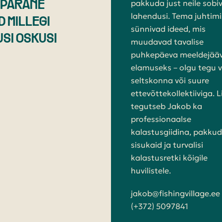
pakkuda just neile sobi
EPÄRANE
lahendusi. Tema juhtimi
 MILLEGI
sünnivad ideed, mis
USI OSKUSI
muudavad tavalise
puhkepäeva meeldejää
elamuseks – olgu tegu 
seltskonna või suure
ettevõttekollektiiviga. 
tegutseb Jakob ka
professionaalse
kalastusgiidina, pakku
sisukaid ja turvalisi
kalastusretki kõigile
huvilistele.
jakob@fishingvillage.ee
(+372) 5097841