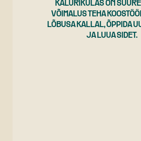
KALURIKÜLAS ON SUUR
VÕIMALUS TEHA KOOSTÖÖD
LÕBUSA KALLAL, ÕPPIDA U
JA LUUA SIDET.