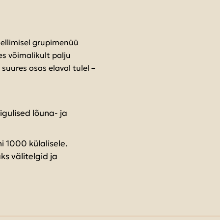
ellimisel grupimenüü
s võimalikult palju
uures osas elaval tulel –
gulised lõuna- ja
i 1000 külalisele.
 välitelgid ja