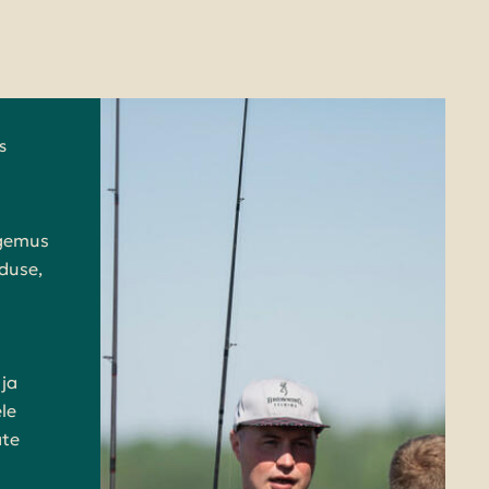
S
ogemus
duse,
ja
le
ate