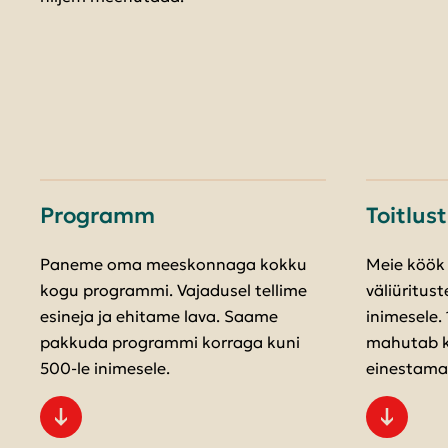
Programm
Toitlus
Paneme oma meeskonnaga kokku
Meie köök
kogu programmi. Vajadusel tellime
väliüritust
esineja ja ehitame lava. Saame
inimesele
pakkuda programmi korraga kuni
mahutab k
500-le inimesele.
einestama