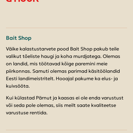
KONTAKT
Bait Shop
Väike kalastustarvete pood Bait Shop pakub teile
valikut tõeliste haugi ja koha murdjatega. Olemas
on landid, mis töötavad kõige paremini meie
piirkonnas. Samuti olemas parimad käsitöölandid
Eesti landimeistritelt. Hooajal pakume ka elus- ja
kuivsööta.
Kui külastad Pärnut ja kaasas ei ole enda varustust
või seda pole olemas, siis meilt saate kvaliteetse
varustuse rentida.