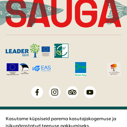
Tõnis ja Pojad OÜ
Kasutame küpsiseid parema kasutajakogemuse ja
Privaatsustingimused
isikupärastatud teenuse pakkumiseks.