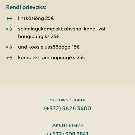
Rendi päevaks:
lihtkäsiõng 25€
spinningukomplekt ahvena, koha- või
haugipüügiks 25€
und koos elussöödaga 15€
komplekt vimmapüügiks 25€
MAJUTUS & ÜRITUSED
(+372) 5626 3400
ÜRITUSED & SADAM
(+372) 509 7841